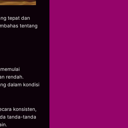
ng tepat dan
mbahas tentang
 memulai
an rendah.
ng dalam kondisi
ecara konsisten,
 ada tanda-tanda
ain.