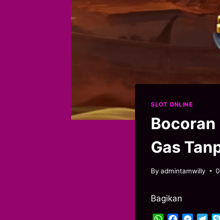
SLOT ONLINE
Bocoran 
Gas Tan
By
admintamwilly
0
Bagikan
W
F
M
T