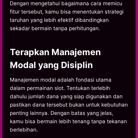
Dengan mengetahui bagaimana cara memicu
fitur tersebut, kamu bisa menentukan strategi
taruhan yang lebih efektif dibandingkan
sekadar bermain tanpa perhitungan.
Terapkan Manajemen
Modal yang Disiplin
Manajemen modal adalah fondasi utama
dalam permainan slot. Tentukan terlebih
dahulu jumlah dana yang siap digunakan dan
pastikan dana tersebut bukan untuk kebutuhan
penting lainnya. Dengan batas yang jelas,
kamu bisa bermain lebih tenang tanpa tekanan
berlebihan.