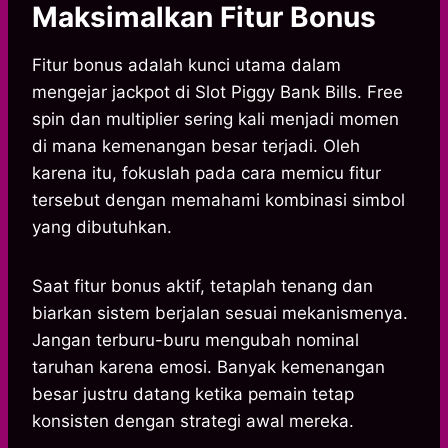
Maksimalkan Fitur Bonus
Fitur bonus adalah kunci utama dalam
mengejar jackpot di Slot Piggy Bank Bills. Free
spin dan multiplier sering kali menjadi momen
di mana kemenangan besar terjadi. Oleh
karena itu, fokuslah pada cara memicu fitur
tersebut dengan memahami kombinasi simbol
yang dibutuhkan.
Saat fitur bonus aktif, tetaplah tenang dan
biarkan sistem berjalan sesuai mekanismenya.
Jangan terburu-buru mengubah nominal
taruhan karena emosi. Banyak kemenangan
besar justru datang ketika pemain tetap
konsisten dengan strategi awal mereka.