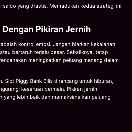
si saldo yang drastis. Memadukan kedua strategi ini
 Dengan Pikiran Jernih
 adalah kontrol emosi. Jangan biarkan kekalahan
u bertaruh terlalu besar. Sebaliknya, tetap
 direncanakan meningkatkan peluang menang dalam
. Slot Piggy Bank Bills dirancang untuk hiburan,
urangi keseruan bermain. Pikiran jernih
 yang lebih baik dan memaksimalkan peluang