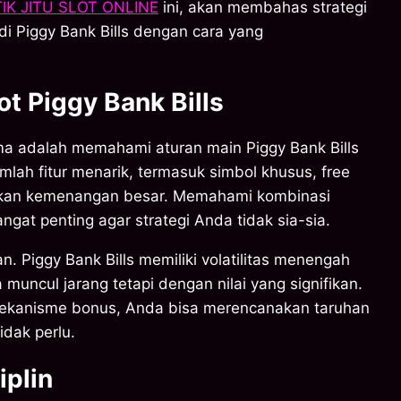
IK JITU SLOT ONLINE
ini, akan membahas strategi
di Piggy Bank Bills dengan cara yang
ot Piggy Bank Bills
a adalah memahami aturan main Piggy Bank Bills
mlah fitur menarik, termasuk simbol khusus, free
rikan kemenangan besar. Memahami kombinasi
ngat penting agar strategi Anda tidak sia-sia.
nan. Piggy Bank Bills memiliki volatilitas menengah
muncul jarang tetapi dengan nilai yang signifikan.
ekanisme bonus, Anda bisa merencanakan taruhan
idak perlu.
iplin