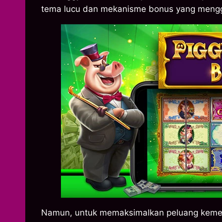
tema lucu dan mekanisme bonus yang mengg
Namun, untuk memaksimalkan peluang kemen