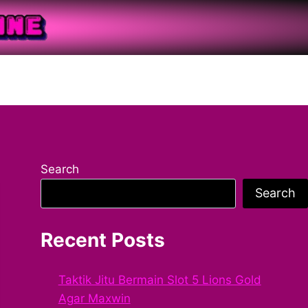
Search
Search
Recent Posts
Taktik Jitu Bermain Slot 5 Lions Gold
Agar Maxwin