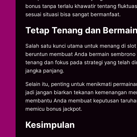
bonus tanpa terlalu khawatir tentang fluktua
sesuai situasi bisa sangat bermanfaat.
Tetap Tenang dan Bermain
Salah satu kunci utama untuk menang di slot
beruntun membuat Anda bermain sembrono ata
tenang dan fokus pada strategi yang telah
jangka panjang.
Selain itu, penting untuk menikmati permainan
jadi jangan biarkan tekanan kemenangan meng
membantu Anda membuat keputusan taruhan
memicu bonus jackpot.
Kesimpulan