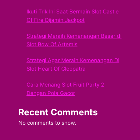
Ikuti Trik Ini Saat Bermain Slot Castle
Of Fire Dijamin Jackpot
Strategi Meraih Kemenangan Besar di
Slot Bow Of Artemis
Strategi Agar Meraih Kemenangan Di
Slot Heart Of Cleopatra
Cara Menang Slot Fruit Party 2
Dengan Pola Gacor
Recent Comments
No comments to show.