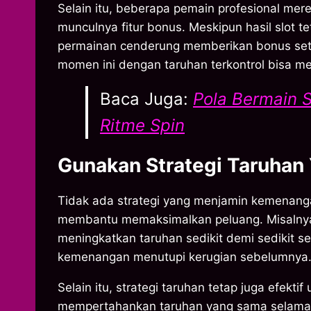
Selain itu, beberapa pemain profesional me
munculnya fitur bonus. Meskipun hasil slot
permainan cenderung memberikan bonus set
momen ini dengan taruhan terkontrol bisa 
Baca Juga:
Pola Bermain 
Ritme Spin
Gunakan Strategi Taruhan
Tidak ada strategi yang menjamin kemenanga
membantu memaksimalkan peluang. Misalnya,
meningkatkan taruhan sedikit demi sedikit s
kemenangan menutupi kerugian sebelumnya
Selain itu, strategi taruhan tetap juga efekt
mempertahankan taruhan yang sama selama se