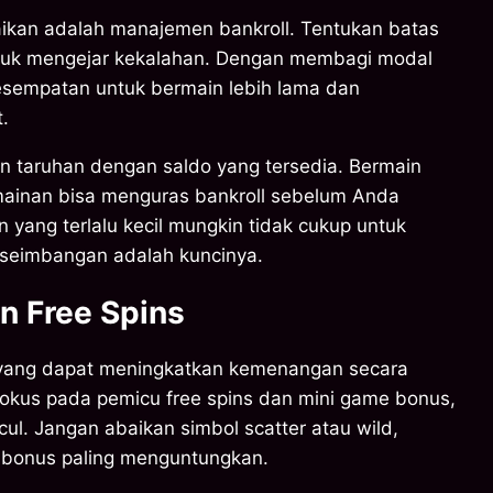
aikan adalah manajemen bankroll. Tentukan batas
ntuk mengejar kekalahan. Dengan membagi modal
esempatan untuk bermain lebih lama dan
.
an taruhan dengan saldo yang tersedia. Bermain
mainan bisa menguras bankroll sebelum Anda
 yang terlalu kecil mungkin tidak cukup untuk
seimbangan adalah kuncinya.
n Free Spins
us yang dapat meningkatkan kemenangan secara
ah fokus pada pemicu free spins dan mini game bonus,
cul. Jangan abaikan simbol scatter atau wild,
u bonus paling menguntungkan.