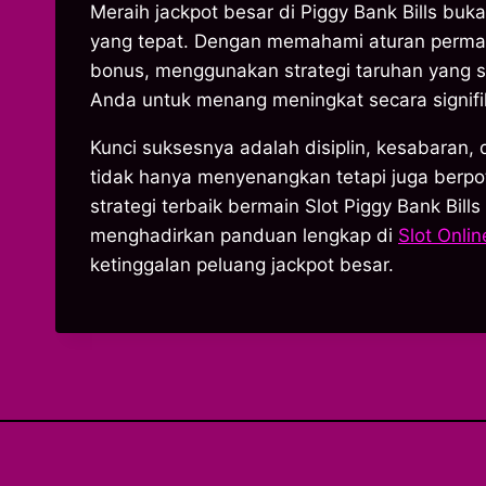
Meraih jackpot besar di Piggy Bank Bills buk
yang tepat. Dengan memahami aturan permain
bonus, menggunakan strategi taruhan yang s
Anda untuk menang meningkat secara signifi
Kunci suksesnya adalah disiplin, kesabaran,
tidak hanya menyenangkan tetapi juga berp
strategi terbaik bermain Slot Piggy Bank Bi
menghadirkan panduan lengkap di
Slot Onlin
ketinggalan peluang jackpot besar.