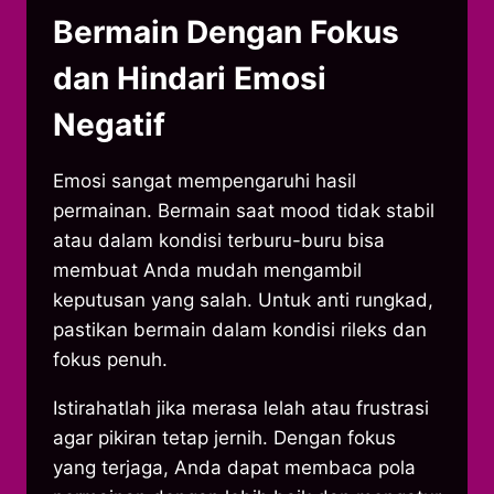
Bermain Dengan Fokus
dan Hindari Emosi
Negatif
Emosi sangat mempengaruhi hasil
permainan. Bermain saat mood tidak stabil
atau dalam kondisi terburu-buru bisa
membuat Anda mudah mengambil
keputusan yang salah. Untuk anti rungkad,
pastikan bermain dalam kondisi rileks dan
fokus penuh.
Istirahatlah jika merasa lelah atau frustrasi
agar pikiran tetap jernih. Dengan fokus
yang terjaga, Anda dapat membaca pola