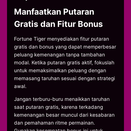
Manfaatkan Putaran
Gratis dan Fitur Bonus
Fortune Tiger menyediakan fitur putaran
gratis dan bonus yang dapat memperbesar
peluang kemenangan tanpa tambahan
modal. Ketika putaran gratis aktif, fokuslah
untuk memaksimalkan peluang dengan
memasang taruhan sesuai dengan strategi
awal.
Jangan terburu-buru menaikkan taruhan
saat putaran gratis, karena terkadang
kemenangan besar muncul dari kesabaran
dan pemahaman ritme permainan.
Gunakan kesempatan bonus ini untuk