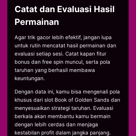
Catat dan Evaluasi Hasil
Permainan
Agar trik gacor lebih efektif, jangan lupa
untuk rutin mencatat hasil permainan dan
evaluasi setiap sesi. Catat kapan fitur
bonus dan free spin muncul, serta pola
taruhan yang berhasil membawa
keuntungan.
Dengan data ini, kamu bisa mengenali pola
khusus dari slot Book of Golden Sands dan
menyesuaikan strategi taruhan. Evaluasi
berkala akan membantu kamu bermain
dengan lebih cerdas dan menjaga
kestabilan profit dalam jangka panjang.