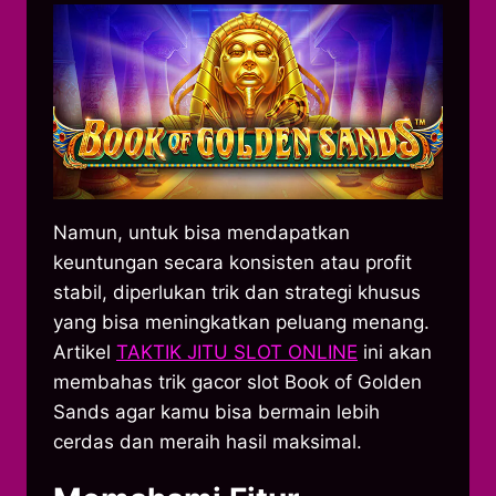
Namun, untuk bisa mendapatkan
keuntungan secara konsisten atau profit
stabil, diperlukan trik dan strategi khusus
yang bisa meningkatkan peluang menang.
Artikel
TAKTIK JITU SLOT ONLINE
ini akan
membahas trik gacor slot Book of Golden
Sands agar kamu bisa bermain lebih
cerdas dan meraih hasil maksimal.