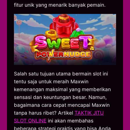
fitur unik yang menarik banyak pemain.
Salah satu tujuan utama bermain slot ini
tentu saja untuk meraih Maxwin
kemenangan maksimal yang memberikan
sensasi dan keuntungan besar. Namun,
bagaimana cara cepat mencapai Maxwin
tanpa harus ribet? Artikel
TAKTIK JITU
SLOT ONLINE
ini akan membahas
beberapa strategi praktis yang bisa Anda