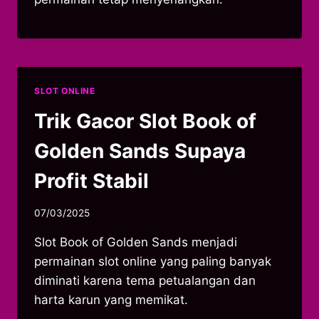
SLOT ONLINE
Trik Gacor Slot Book of
Golden Sands Supaya
Profit Stabil
07/03/2025
Slot Book of Golden Sands menjadi
permainan slot online yang paling banyak
diminati karena tema petualangan dan
harta karun yang memikat.