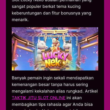
sangat populer berkat tema kucing
keberuntungan dan fitur bonusnya yang
menarik.
Banyak pemain ingin sekali mendapatkan
kemenangan besar tanpa harus sering
mengalami kekalahan alias rungkad. Artikel
TAKTIK JITU SLOT ONLINE
ini akan
membagikan tips rahasia agar Anda bisa