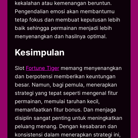
kekalahan atau kemenangan beruntun.
Pengendalian emosi akan membantumu
tetap fokus dan membuat keputusan lebih
baik sehingga permainan menjadi lebih
menyenangkan dan hasilnya optimal.
Kesimpulan
Slot
Fortune Tiger
memang menyenangkan
dan berpotensi memberikan keuntungan
besar. Namun, bagi pemula, menerapkan
strategi yang tepat seperti mengenal fitur
permainan, memulai taruhan kecil,
memanfaatkan fitur bonus. Dan menjaga
disiplin sangat penting untuk meningkatkan
peluang menang. Dengan kesabaran dan
konsistensi dalam menerapkan strategi ini,