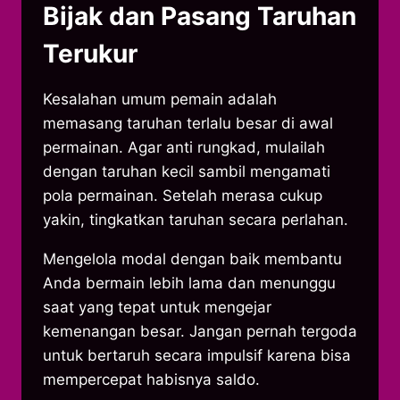
Bijak dan Pasang Taruhan
Terukur
Kesalahan umum pemain adalah
memasang taruhan terlalu besar di awal
permainan. Agar anti rungkad, mulailah
dengan taruhan kecil sambil mengamati
pola permainan. Setelah merasa cukup
yakin, tingkatkan taruhan secara perlahan.
Mengelola modal dengan baik membantu
Anda bermain lebih lama dan menunggu
saat yang tepat untuk mengejar
kemenangan besar. Jangan pernah tergoda
untuk bertaruh secara impulsif karena bisa
mempercepat habisnya saldo.