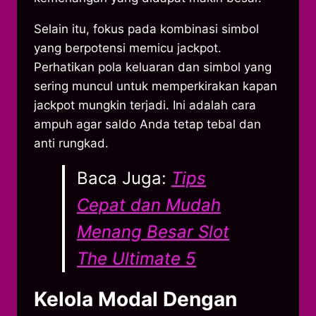
Selain itu, fokus pada kombinasi simbol
yang berpotensi memicu jackpot.
Perhatikan pola keluaran dan simbol yang
sering muncul untuk memperkirakan kapan
jackpot mungkin terjadi. Ini adalah cara
ampuh agar saldo Anda tetap tebal dan
anti rungkad.
Baca Juga:
Tips
Cepat dan Mudah
Menang Besar Slot
The Ultimate 5
Kelola Modal Dengan