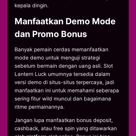
kepala dingin.
Manfaatkan Demo Mode
dan Promo Bonus
Banyak pemain cerdas memanfaatkan
mode demo untuk menguji strategi
sebelum bermain dengan uang asli. Slot
Lantern Luck umumnya tersedia dalam
versi demo di situs-situs terpercaya, jadi
manfaatkan ini untuk memahami seberapa
sering fitur wild muncul dan bagaimana
ritme permainannya.
Jangan lupa manfaatkan bonus deposit,
cashback, atau free spin yang ditawarkan