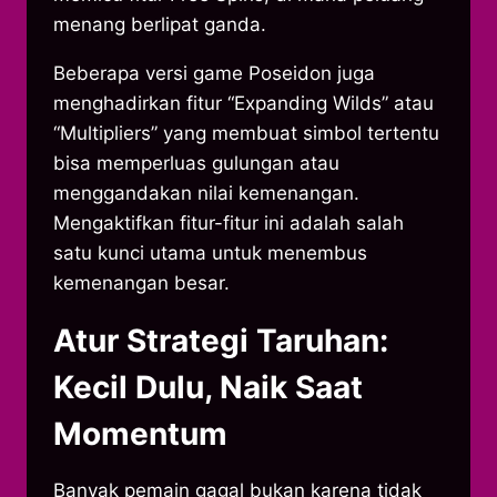
menang berlipat ganda.
Beberapa versi game Poseidon juga
menghadirkan fitur “Expanding Wilds” atau
“Multipliers” yang membuat simbol tertentu
bisa memperluas gulungan atau
menggandakan nilai kemenangan.
Mengaktifkan fitur-fitur ini adalah salah
satu kunci utama untuk menembus
kemenangan besar.
Atur Strategi Taruhan:
Kecil Dulu, Naik Saat
Momentum
Banyak pemain gagal bukan karena tidak