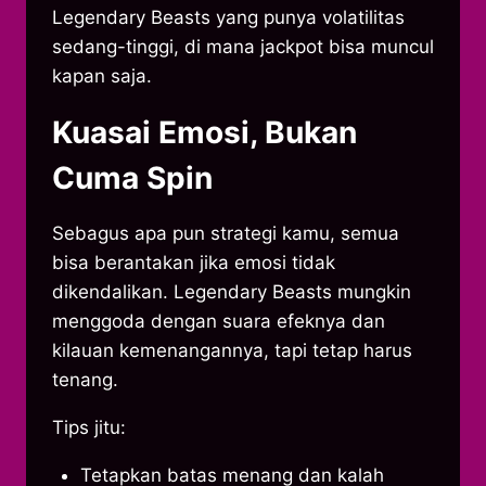
Legendary Beasts yang punya volatilitas
sedang-tinggi, di mana jackpot bisa muncul
kapan saja.
Kuasai Emosi, Bukan
Cuma Spin
Sebagus apa pun strategi kamu, semua
bisa berantakan jika emosi tidak
dikendalikan. Legendary Beasts mungkin
menggoda dengan suara efeknya dan
kilauan kemenangannya, tapi tetap harus
tenang.
Tips jitu:
Tetapkan batas menang dan kalah