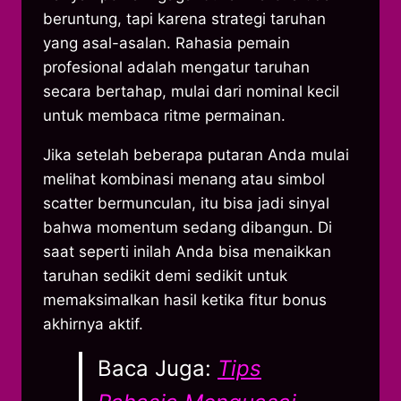
beruntung, tapi karena strategi taruhan
yang asal-asalan. Rahasia pemain
profesional adalah mengatur taruhan
secara bertahap, mulai dari nominal kecil
untuk membaca ritme permainan.
Jika setelah beberapa putaran Anda mulai
melihat kombinasi menang atau simbol
scatter bermunculan, itu bisa jadi sinyal
bahwa momentum sedang dibangun. Di
saat seperti inilah Anda bisa menaikkan
taruhan sedikit demi sedikit untuk
memaksimalkan hasil ketika fitur bonus
akhirnya aktif.
Baca Juga:
Tips