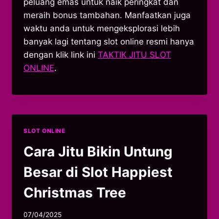
peluang emas untuk naik peringkat dan
meraih bonus tambahan. Manfaatkan juga
waktu anda untuk mengeksplorasi lebih
banyak lagi tentang slot online resmi hanya
dengan klik link ini
TAKTIK JITU SLOT
ONLINE
.
SLOT ONLINE
Cara Jitu Bikin Untung
Besar di Slot Happiest
Christmas Tree
07/04/2025