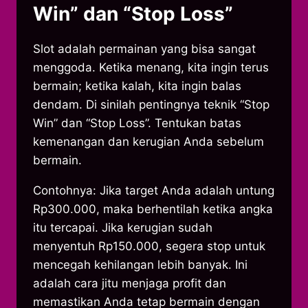
Win” dan “Stop Loss”
Slot adalah permainan yang bisa sangat
menggoda. Ketika menang, kita ingin terus
bermain; ketika kalah, kita ingin balas
dendam. Di sinilah pentingnya teknik “Stop
Win” dan “Stop Loss”. Tentukan batas
kemenangan dan kerugian Anda sebelum
bermain.
Contohnya: Jika target Anda adalah untung
Rp300.000, maka berhentilah ketika angka
itu tercapai. Jika kerugian sudah
menyentuh Rp150.000, segera stop untuk
mencegah kehilangan lebih banyak. Ini
adalah cara jitu menjaga profit dan
memastikan Anda tetap bermain dengan