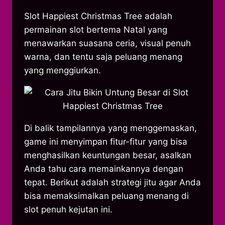
Slot Happiest Christmas Tree adalah
permainan slot bertema Natal yang
menawarkan suasana ceria, visual penuh
warna, dan tentu saja peluang menang
yang menggiurkan.
Di balik tampilannya yang menggemaskan,
game ini menyimpan fitur-fitur yang bisa
menghasilkan keuntungan besar, asalkan
Anda tahu cara memainkannya dengan
tepat. Berikut adalah strategi jitu agar Anda
bisa memaksimalkan peluang menang di
slot penuh kejutan ini.