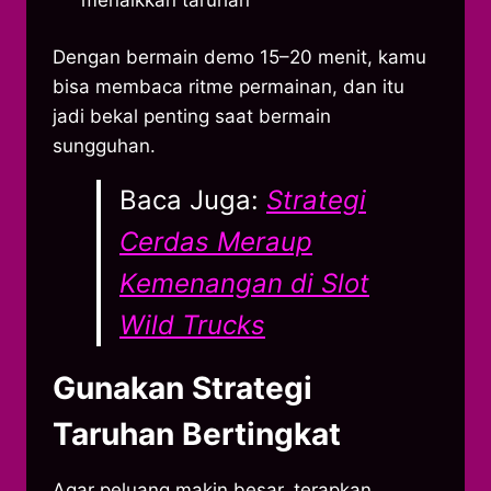
Dengan bermain demo 15–20 menit, kamu
bisa membaca ritme permainan, dan itu
jadi bekal penting saat bermain
sungguhan.
Baca Juga:
Strategi
Cerdas Meraup
Kemenangan di Slot
Wild Trucks
Gunakan Strategi
Taruhan Bertingkat
Agar peluang makin besar, terapkan