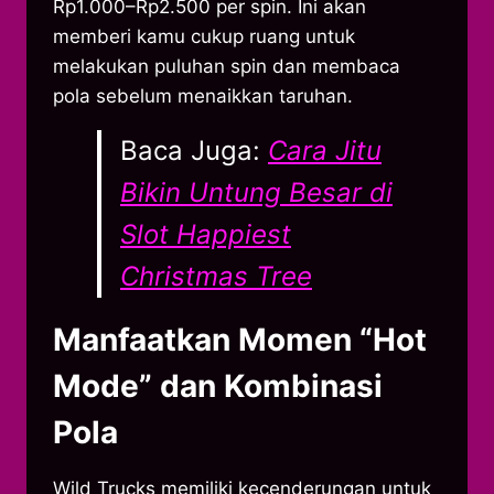
Rp1.000–Rp2.500 per spin. Ini akan
memberi kamu cukup ruang untuk
melakukan puluhan spin dan membaca
pola sebelum menaikkan taruhan.
Baca Juga:
Cara Jitu
Bikin Untung Besar di
Slot Happiest
Christmas Tree
Manfaatkan Momen “Hot
Mode” dan Kombinasi
Pola
Wild Trucks memiliki kecenderungan untuk