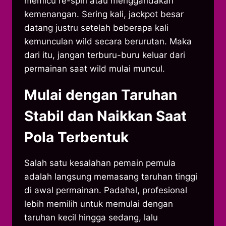
memicu re-spin atau menggandakan
kemenangan. Sering kali, jackpot besar
datang justru setelah beberapa kali
kemunculan wild secara berurutan. Maka
dari itu, jangan terburu-buru keluar dari
permainan saat wild mulai muncul.
Mulai dengan Taruhan
Stabil dan Naikkan Saat
Pola Terbentuk
Salah satu kesalahan pemain pemula
adalah langsung memasang taruhan tinggi
di awal permainan. Padahal, profesional
lebih memilih untuk memulai dengan
taruhan kecil hingga sedang, lalu