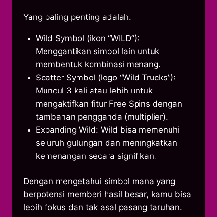
Yang paling penting adalah:
Wild Symbol (ikon “WILD”):
Menggantikan simbol lain untuk
membentuk kombinasi menang.
Scatter Symbol (logo “Wild Trucks”):
Muncul 3 kali atau lebih untuk
mengaktifkan fitur Free Spins dengan
tambahan pengganda (multiplier).
Expanding Wild: Wild bisa memenuhi
seluruh gulungan dan meningkatkan
kemenangan secara signifikan.
Dengan mengetahui simbol mana yang
berpotensi memberi hasil besar, kamu bisa
lebih fokus dan tak asal pasang taruhan.