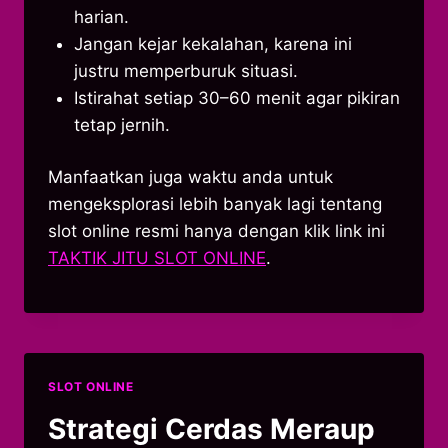
harian.
Jangan kejar kekalahan, karena ini
justru memperburuk situasi.
Istirahat setiap 30–60 menit agar pikiran
tetap jernih.
Manfaatkan juga waktu anda untuk
mengeksplorasi lebih banyak lagi tentang
slot online resmi hanya dengan klik link ini
TAKTIK JITU SLOT ONLINE
.
SLOT ONLINE
Strategi Cerdas Meraup