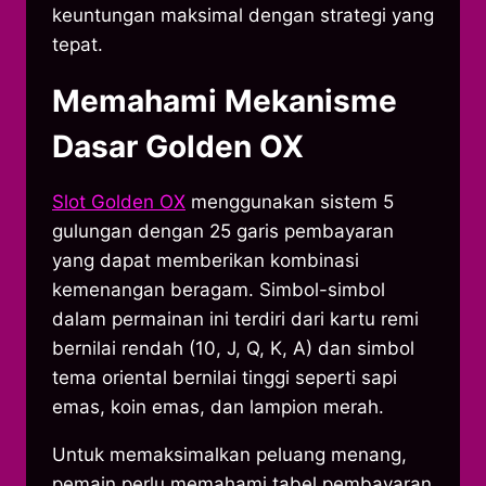
keuntungan maksimal dengan strategi yang
tepat.
Memahami Mekanisme
Dasar Golden OX
Slot Golden OX
menggunakan sistem 5
gulungan dengan 25 garis pembayaran
yang dapat memberikan kombinasi
kemenangan beragam. Simbol-simbol
dalam permainan ini terdiri dari kartu remi
bernilai rendah (10, J, Q, K, A) dan simbol
tema oriental bernilai tinggi seperti sapi
emas, koin emas, dan lampion merah.
Untuk memaksimalkan peluang menang,
pemain perlu memahami tabel pembayaran