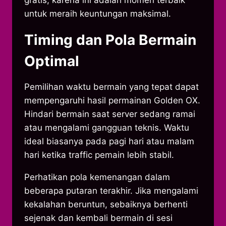
gratis, karena ini adalah momen terbaik
untuk meraih keuntungan maksimal.
Timing dan Pola Bermain
Optimal
Pemilihan waktu bermain yang tepat dapat
mempengaruhi hasil permainan Golden OX.
Hindari bermain saat server sedang ramai
atau mengalami gangguan teknis. Waktu
ideal biasanya pada pagi hari atau malam
hari ketika traffic pemain lebih stabil.
Perhatikan pola kemenangan dalam
beberapa putaran terakhir. Jika mengalami
kekalahan beruntun, sebaiknya berhenti
sejenak dan kembali bermain di sesi