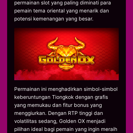
permainan slot yang paling diminati para
pemain tema oriental yang menarik dan
potensi kemenangan yang besar.
Permainan ini menghadirkan simbol-simbol
keberuntungan Tiongkok dengan grafis
yang memukau dan fitur bonus yang
menggiurkan. Dengan RTP tinggi dan
volatilitas sedang, Golden OX menjadi
pilihan ideal bagi pemain yang ingin meraih