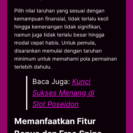
Pilih nilai taruhan yang sesuai dengan
kemampuan finansial, tidak terlalu kecil
hingga kemenangan tidak signifikan,
namun juga tidak terlalu besar hingga
modal cepat habis. Untuk pemula,
disarankan memulai dengan taruhan
minimum untuk memahami pola permainan
terlebih dahulu.
Baca Juga:
Kunci
Sukses Menang di
Slot Poseidon
Memanfaatkan Fitur