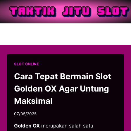
Skip
to
content
Slot Golden OX
SLOT ONLINE
Cara Tepat Bermain Slot
Golden OX Agar Untung
Maksimal
07/05/2025
Golden OX
merupakan salah satu