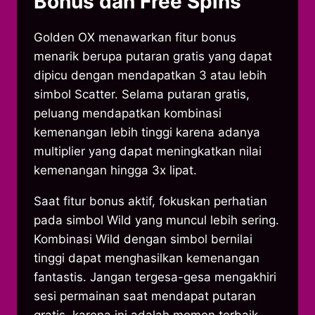
Bonus dan Free Spins
Golden OX menawarkan fitur bonus
menarik berupa putaran gratis yang dapat
dipicu dengan mendapatkan 3 atau lebih
simbol Scatter. Selama putaran gratis,
peluang mendapatkan kombinasi
kemenangan lebih tinggi karena adanya
multiplier yang dapat meningkatkan nilai
kemenangan hingga 3x lipat.
Saat fitur bonus aktif, fokuskan perhatian
pada simbol Wild yang muncul lebih sering.
Kombinasi Wild dengan simbol bernilai
tinggi dapat menghasilkan kemenangan
fantastis. Jangan tergesa-gesa mengakhiri
sesi permainan saat mendapat putaran