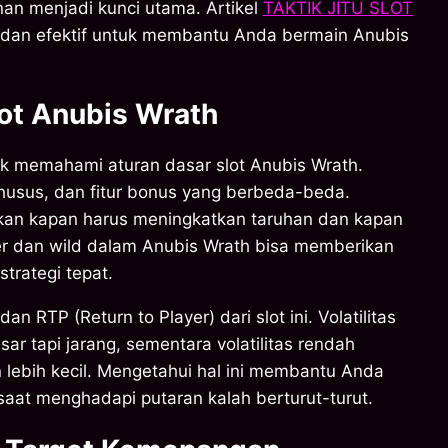
n menjadi kunci utama. Artikel
TAKTIK JITU SLOT
s dan efektif untuk membantu Anda bermain Anubis
lot Anubis Wrath
uk memahami aturan dasar slot Anubis Wrath.
 khusus, dan fitur bonus yang berbeda-beda.
an kapan harus meningkatkan taruhan dan kapan
ter dan wild dalam Anubis Wrath bisa memberikan
trategi tepat.
an RTP (Return to Player) dari slot ini. Volatilitas
 tapi jarang, sementara volatilitas rendah
lebih kecil. Mengetahui hal ini membantu Anda
aat menghadapi putaran kalah berturut-turut.