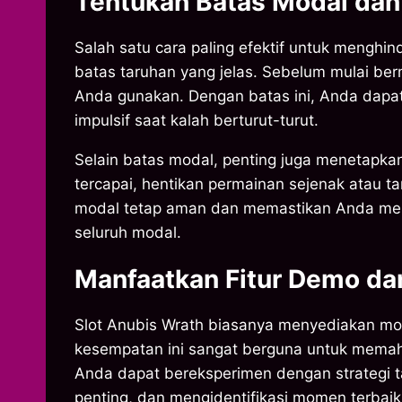
Tentukan Batas Modal da
Salah satu cara paling efektif untuk mengh
batas taruhan yang jelas. Sebelum mulai ber
Anda gunakan. Dengan batas ini, Anda dapa
impulsif saat kalah berturut-turut.
Selain batas modal, penting juga menetapkan
tercapai, hentikan permainan sejenak atau t
modal tetap aman dan memastikan Anda men
seluruh modal.
Manfaatkan Fitur Demo dan
Slot Anubis Wrath biasanya menyediakan mod
kesempatan ini sangat berguna untuk memaha
Anda dapat bereksperimen dengan strategi 
penting, dan mengidentifikasi momen terbai