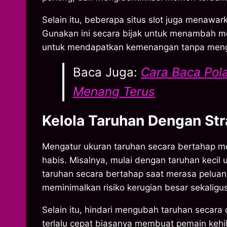
Selain itu, beberapa situs slot juga menawar
Gunakan ini secara bijak untuk menambah mo
untuk mendapatkan kemenangan tanpa mengur
Baca Juga:
Cara Baca Pola
Menang Terus
Kelola Taruhan Dengan Str
Mengatur ukuran taruhan secara bertahap me
habis. Misalnya, mulai dengan taruhan kecil
taruhan secara bertahap saat merasa peluang 
meminimalkan risiko kerugian besar sekali
Selain itu, hindari mengubah taruhan secara
terlalu cepat biasanya membuat pemain kehi