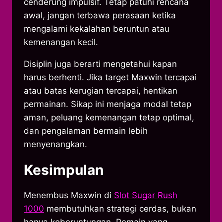
cenderung impulsif. Tetap patuhi rencana
awal, jangan terbawa perasaan ketika
mengalami kekalahan beruntun atau
kemenangan kecil.
Disiplin juga berarti mengetahui kapan
harus berhenti. Jika target Maxwin tercapai
atau batas kerugian tercapai, hentikan
permainan. Sikap ini menjaga modal tetap
aman, peluang kemenangan tetap optimal,
dan pengalaman bermain lebih
menyenangkan.
Kesimpulan
Menembus Maxwin di
Slot Sugar Rush
1000
membutuhkan strategi cerdas, bukan