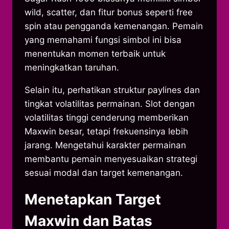
wild, scatter, dan fitur bonus seperti free
spin atau pengganda kemenangan. Pemain
yang memahami fungsi simbol ini bisa
menentukan momen terbaik untuk
meningkatkan taruhan.
Selain itu, perhatikan struktur paylines dan
tingkat volatilitas permainan. Slot dengan
volatilitas tinggi cenderung memberikan
Maxwin besar, tetapi frekuensinya lebih
jarang. Mengetahui karakter permainan
membantu pemain menyesuaikan strategi
sesuai modal dan target kemenangan.
Menetapkan Target
Maxwin dan Batas