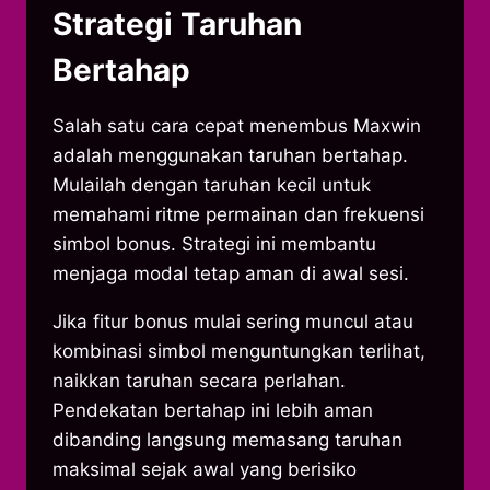
Strategi Taruhan
Bertahap
Salah satu cara cepat menembus Maxwin
adalah menggunakan taruhan bertahap.
Mulailah dengan taruhan kecil untuk
memahami ritme permainan dan frekuensi
simbol bonus. Strategi ini membantu
menjaga modal tetap aman di awal sesi.
Jika fitur bonus mulai sering muncul atau
kombinasi simbol menguntungkan terlihat,
naikkan taruhan secara perlahan.
Pendekatan bertahap ini lebih aman
dibanding langsung memasang taruhan
maksimal sejak awal yang berisiko