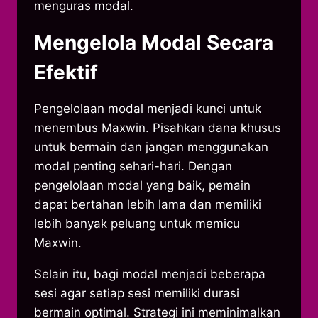
menguras modal.
Mengelola Modal Secara
Efektif
Pengelolaan modal menjadi kunci untuk
menembus Maxwin. Pisahkan dana khusus
untuk bermain dan jangan menggunakan
modal penting sehari-hari. Dengan
pengelolaan modal yang baik, pemain
dapat bertahan lebih lama dan memiliki
lebih banyak peluang untuk memicu
Maxwin.
Selain itu, bagi modal menjadi beberapa
sesi agar setiap sesi memiliki durasi
bermain optimal. Strategi ini meminimalkan