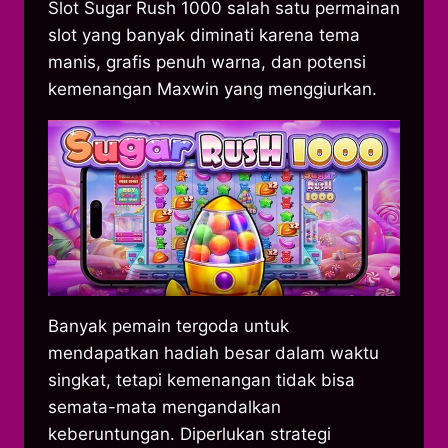
Slot Sugar Rush 1000 salah satu permainan
slot yang banyak diminati karena tema
manis, grafis penuh warna, dan potensi
kemenangan Maxwin yang menggiurkan.
Banyak pemain tergoda untuk
mendapatkan hadiah besar dalam waktu
singkat, tetapi kemenangan tidak bisa
semata-mata mengandalkan
keberuntungan. Diperlukan strategi