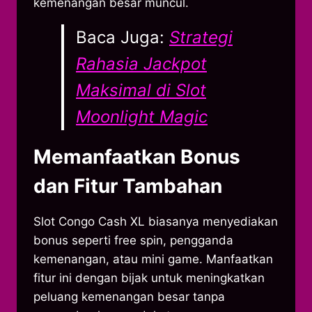
kemenangan besar muncul.
Baca Juga:
Strategi
Rahasia Jackpot
Maksimal di Slot
Moonlight Magic
Memanfaatkan Bonus
dan Fitur Tambahan
Slot Congo Cash XL biasanya menyediakan
bonus seperti free spin, pengganda
kemenangan, atau mini game. Manfaatkan
fitur ini dengan bijak untuk meningkatkan
peluang kemenangan besar tanpa