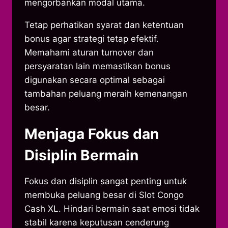
mengorbankan modal utama.
Tetap perhatikan syarat dan ketentuan
bonus agar strategi tetap efektif.
Memahami aturan turnover dan
persyaratan lain memastikan bonus
digunakan secara optimal sebagai
tambahan peluang meraih kemenangan
besar.
Menjaga Fokus dan
Disiplin Bermain
Fokus dan disiplin sangat penting untuk
membuka peluang besar di Slot Congo
Cash XL. Hindari bermain saat emosi tidak
stabil karena keputusan cenderung