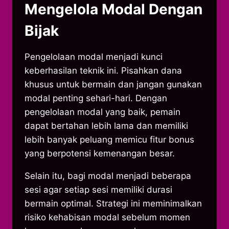
Mengelola Modal Dengan
Bijak
Pengelolaan modal menjadi kunci
keberhasilan teknik ini. Pisahkan dana
khusus untuk bermain dan jangan gunakan
modal penting sehari-hari. Dengan
pengelolaan modal yang baik, pemain
dapat bertahan lebih lama dan memiliki
lebih banyak peluang memicu fitur bonus
yang berpotensi kemenangan besar.
Selain itu, bagi modal menjadi beberapa
sesi agar setiap sesi memiliki durasi
bermain optimal. Strategi ini meminimalkan
risiko kehabisan modal sebelum momen