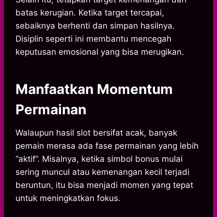
batas kerugian. Ketika target tercapai,
sebaiknya berhenti dan simpan hasilnya.
Disiplin seperti ini membantu mencegah
keputusan emosional yang bisa merugikan.
Manfaatkan Momentum
Permainan
Walaupun hasil slot bersifat acak, banyak
pemain merasa ada fase permainan yang lebih
“aktif”. Misalnya, ketika simbol bonus mulai
sering muncul atau kemenangan kecil terjadi
beruntun, itu bisa menjadi momen yang tepat
untuk meningkatkan fokus.