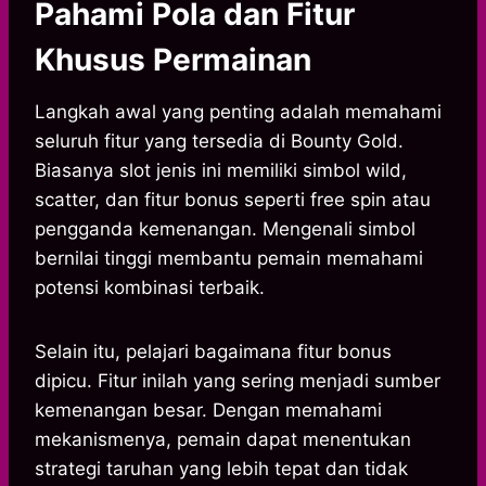
Pahami Pola dan Fitur
Khusus Permainan
Langkah awal yang penting adalah memahami
seluruh fitur yang tersedia di Bounty Gold.
Biasanya slot jenis ini memiliki simbol wild,
scatter, dan fitur bonus seperti free spin atau
pengganda kemenangan. Mengenali simbol
bernilai tinggi membantu pemain memahami
potensi kombinasi terbaik.
Selain itu, pelajari bagaimana fitur bonus
dipicu. Fitur inilah yang sering menjadi sumber
kemenangan besar. Dengan memahami
mekanismenya, pemain dapat menentukan
strategi taruhan yang lebih tepat dan tidak