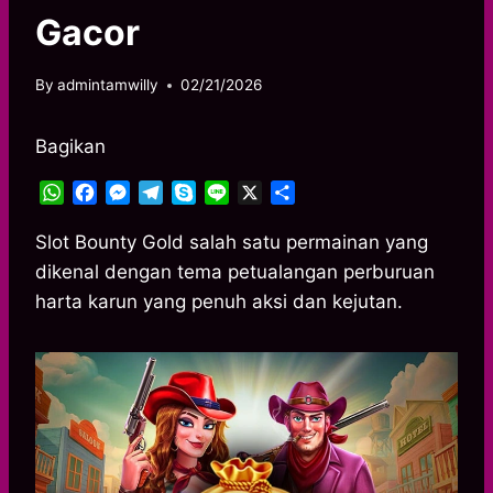
Gacor
By
admintamwilly
02/21/2026
Bagikan
W
F
M
T
S
L
X
S
h
a
e
e
k
i
h
a
c
s
l
y
n
a
Slot Bounty Gold salah satu permainan yang
t
e
s
e
p
e
r
dikenal dengan tema petualangan perburuan
s
b
e
g
e
e
harta karun yang penuh aksi dan kejutan.
A
o
n
r
p
o
g
a
p
k
e
m
r