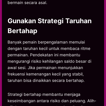
bermain secara asal.
Gunakan Strategi Taruhan
Bertahap
Banyak pemain berpengalaman memulai
dengan taruhan kecil untuk membaca ritme
permainan. Pendekatan ini membantu
mengurangi risiko kehilangan saldo besar di
awal sesi. Jika permainan menunjukkan
frekuensi kemenangan kecil yang stabil,
taruhan bisa dinaikkan secara bertahap.
Strategi bertahap membantu menjaga
keseimbangan antara risiko dan peluang. Alih-