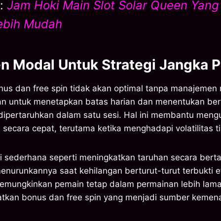
a:
Jam Hoki Main Slot Solar Queen Yang 
ebih Mudah
 Modal Untuk Strategi Jangka 
onus dan free spin tidak akan optimal tanpa manajemen
an untuk menetapkan batas harian dan menentukan be
dipertaruhkan dalam satu sesi. Hal ini membantu mengur
secara cepat, terutama ketika menghadapi volatilitas ti
tegi sederhana seperti meningkatkan taruhan secara ber
nurunkannya saat kehilangan berturut-turut terbukti ef
memungkinkan pemain tetap dalam permainan lebih lam
tkan bonus dan free spin yang menjadi sumber kemen