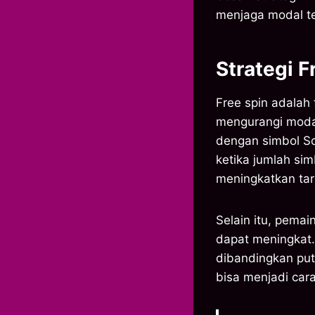
menjaga modal t
Strategi F
Free spin adalah
mengurangi modal
dengan simbol Sc
ketika jumlah sim
meningkatkan ta
Selain itu, pema
dapat meningkat. 
dibandingkan put
bisa menjadi cara