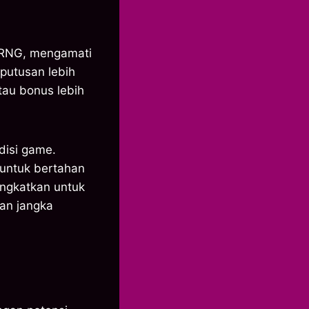
t RNG, mengamati
putusan lebih
tau bonus lebih
disi game.
l untuk bertahan
tingkatkan untuk
san jangka