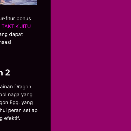
r-fitur bonus
l
TAKTIK JITU
ang dapat
nsasi
h 2
ainan Dragon
bol naga yang
agon Egg, yang
hui peran setiap
 efektif.