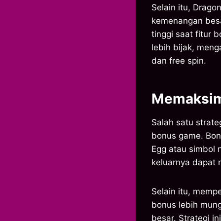
Selain itu, Drago
kemenangan besar
tinggi saat fitu
lebih bijak, men
dan free spin.
Memaksim
Salah satu strat
bonus game. Bonu
Egg atau simbol 
keluarnya dapat 
Selain itu, memp
bonus lebih mung
besar. Strategi 