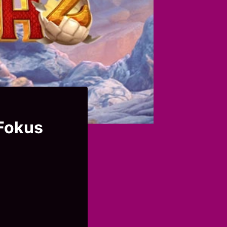
 Fokus