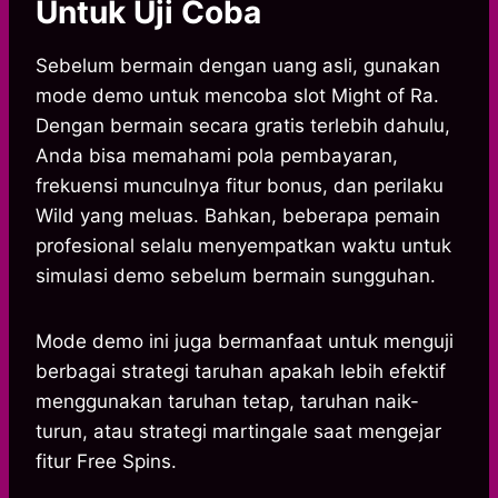
Untuk Uji Coba
Sebelum bermain dengan uang asli, gunakan
mode demo untuk mencoba slot Might of Ra.
Dengan bermain secara gratis terlebih dahulu,
Anda bisa memahami pola pembayaran,
frekuensi munculnya fitur bonus, dan perilaku
Wild yang meluas. Bahkan, beberapa pemain
profesional selalu menyempatkan waktu untuk
simulasi demo sebelum bermain sungguhan.
Mode demo ini juga bermanfaat untuk menguji
berbagai strategi taruhan apakah lebih efektif
menggunakan taruhan tetap, taruhan naik-
turun, atau strategi martingale saat mengejar
fitur Free Spins.