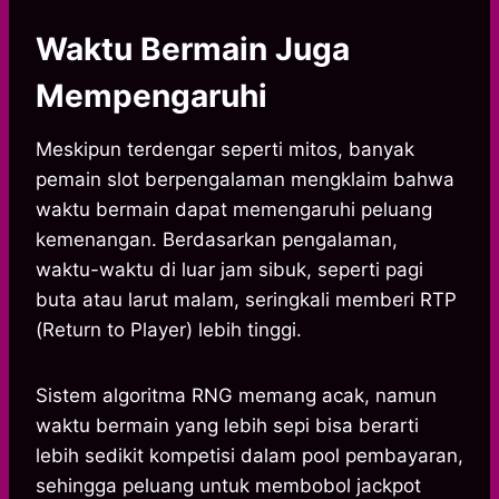
Waktu Bermain Juga
Mempengaruhi
Meskipun terdengar seperti mitos, banyak
pemain slot berpengalaman mengklaim bahwa
waktu bermain dapat memengaruhi peluang
kemenangan. Berdasarkan pengalaman,
waktu-waktu di luar jam sibuk, seperti pagi
buta atau larut malam, seringkali memberi RTP
(Return to Player) lebih tinggi.
Sistem algoritma RNG memang acak, namun
waktu bermain yang lebih sepi bisa berarti
lebih sedikit kompetisi dalam pool pembayaran,
sehingga peluang untuk membobol jackpot