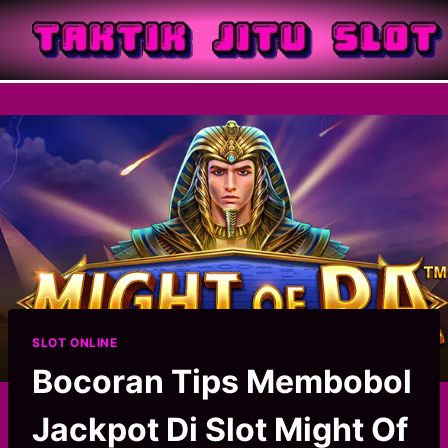
Skip
to
content
SLOT ONLINE
Bocoran Tips Membobol
Jackpot Di Slot Might Of